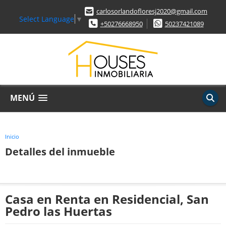
carlosorlandofloresj2020@gmail.com
Select Language
▼
+50276668950
50237421089
MENÚ
Inicio
Detalles del inmueble
Casa en Renta en Residencial, San
Pedro las Huertas