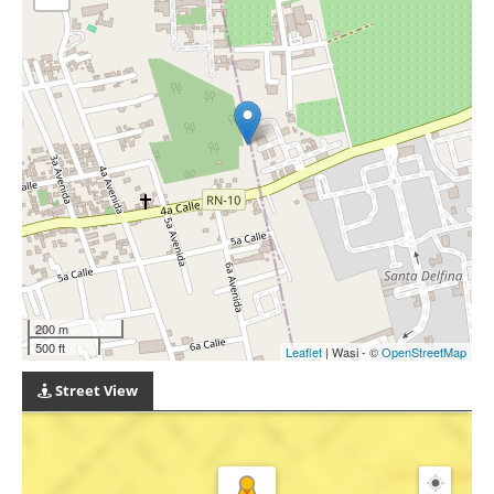
200 m
500 ft
Leaflet
| Wasi - ©
OpenStreetMap
Street View