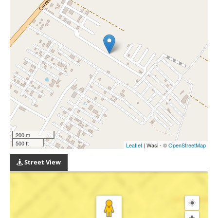
200 m
500 ft
Leaflet
| Wasi - ©
OpenStreetMap
Street View