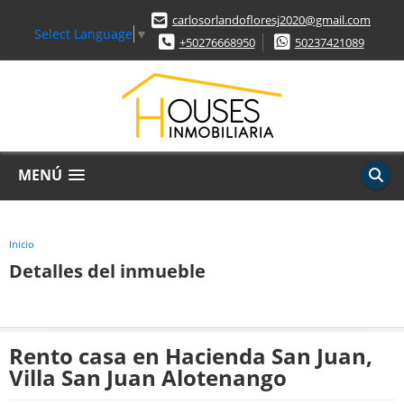
carlosorlandofloresj2020@gmail.com
Select Language
▼
+50276668950
50237421089
MENÚ
Inicio
Detalles del inmueble
Rento casa en Hacienda San Juan,
Villa San Juan Alotenango