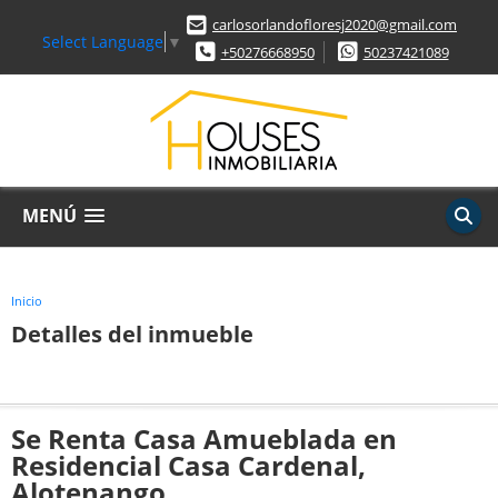
carlosorlandofloresj2020@gmail.com
Select Language
▼
+50276668950
50237421089
MENÚ
Inicio
Detalles del inmueble
Se Renta Casa Amueblada en
Residencial Casa Cardenal,
Alotenango