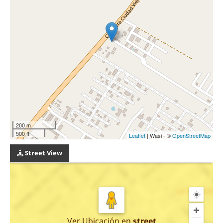
200 m
500 ft
Leaflet
| Wasi - ©
OpenStreetMap
Street View
Ver Ubicación
en
street