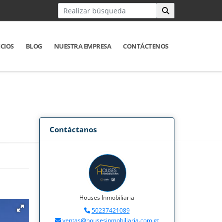
ICIOS
BLOG
NUESTRA EMPRESA
CONTÁCTENOS
Contáctanos
Houses Inmobiliaria
50237421089
ventas@housesinmobiliaria.com.gt