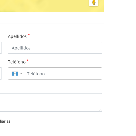
*
Apellidos
*
Teléfono
▼
iarias