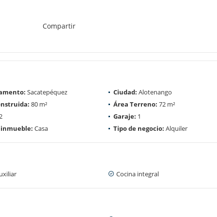
Compartir
amento:
Sacatepéquez
Ciudad:
Alotenango
nstruida:
80 m²
Área Terreno:
72 m²
2
Garaje:
1
 inmueble:
Casa
Tipo de negocio:
Alquiler
xiliar
Cocina integral