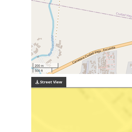
200 m
500 ft
Street View