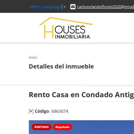
Select Language
▼
carlosorlandofloresj2020@gmai
Inicio
Detalles del inmueble
Rento Casa en Condado Anti
Código
: 6863074
RENTADO
Alquilado