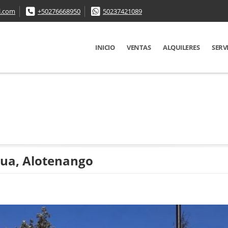
l.com
+50276668950
50237421089
INICIO
VENTAS
ALQUILERES
SERV
gua, Alotenango