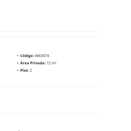
Código:
6863074
Área Privada:
72 m²
Piso:
2