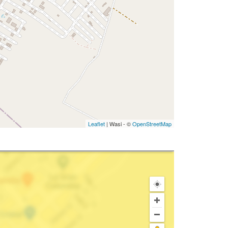
Leaflet
| Wasi - ©
OpenStreetMap