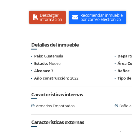
Descargar
Recomendar inmueble
información
por correo electrónico
Detalles del inmueble
País:
Guatemala
Depart
Estado:
Nuevo
Área Co
Alcobas:
3
Baños:
Año construcción:
2022
Tipo de
Características internas
Armarios Empotrados
Baño au
Características externas