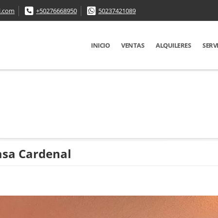
l.com
+50276668950
50237421089
INICIO
VENTAS
ALQUILERES
SERV
asa Cardenal