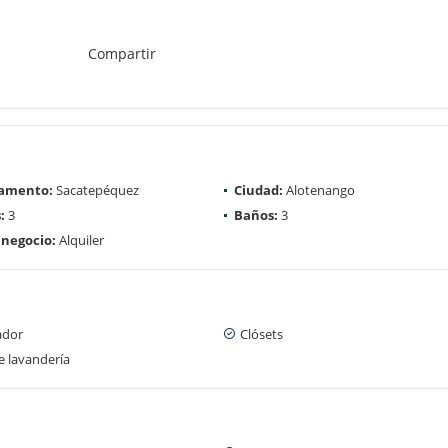
Compartir
amento:
Sacatepéquez
Ciudad:
Alotenango
:
3
Baños:
3
 negocio:
Alquiler
ador
Clósets
e lavandería