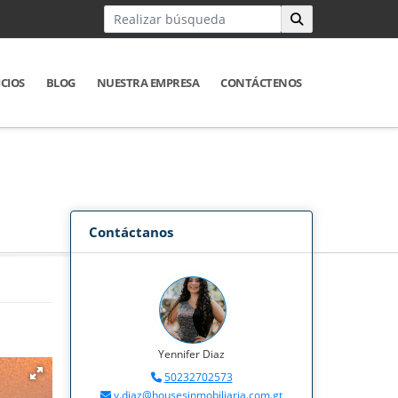
ICIOS
BLOG
NUESTRA EMPRESA
CONTÁCTENOS
Contáctanos
Yennifer Diaz
50232702573
y.diaz@housesinmobiliaria.com.gt