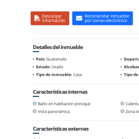
Descargar
Recomendar inmueble
información
por correo electrónico
Detalles del inmueble
País:
Guatemala
Depart
Estado:
Usado
Alcobas
Tipo de inmueble:
Casa
Tipo de
Características internas
Baño en habitación principal
Calent
Vista panorámica
Zona d
Características externas