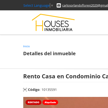
Select Language
▼
carlosorlandofloresj2020@gmai
Inicio
Detalles del inmueble
Rento Casa en Condominio C
Código
: 10135591
RENTADO
Alquilado