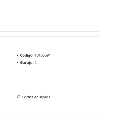
Código:
10135591
Garaje:
2
Cocina equipada