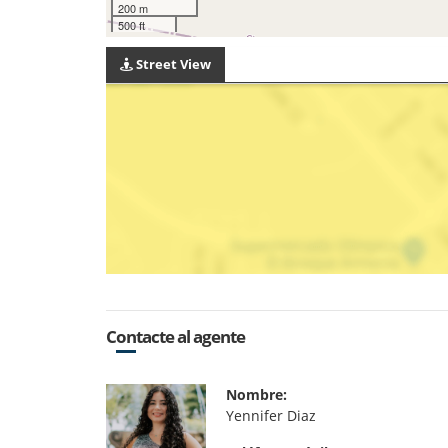
200 m
500 ft
Street View
Contacte al agente
Nombre:
Yennifer Diaz