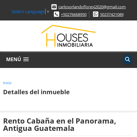
carlosorlandofloresj2020@gmail.com
Select Language
▼
+50276668950
50237421089
MENÚ
Inicio
Detalles del inmueble
Rento Cabaña en el Panorama,
Antigua Guatemala