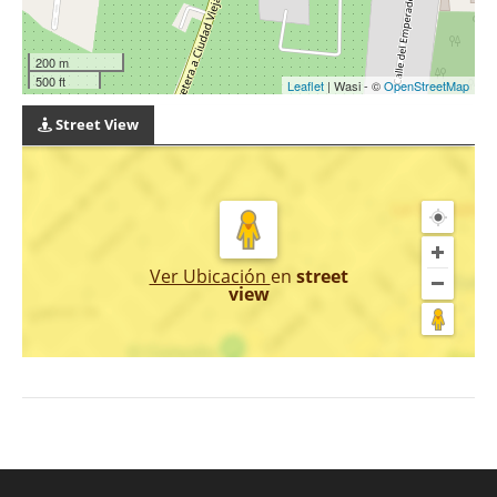
200 m
500 ft
Leaflet
| Wasi - ©
OpenStreetMap
Street View
Ver Ubicación
en
street
view