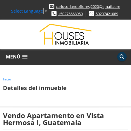
carlosorlandofloresj2020@gmail.com
Select Language
▼
+50276668950
50237421089
MENÚ
Inicio
Detalles del inmueble
Vendo Apartamento en Vista
Hermosa I, Guatemala