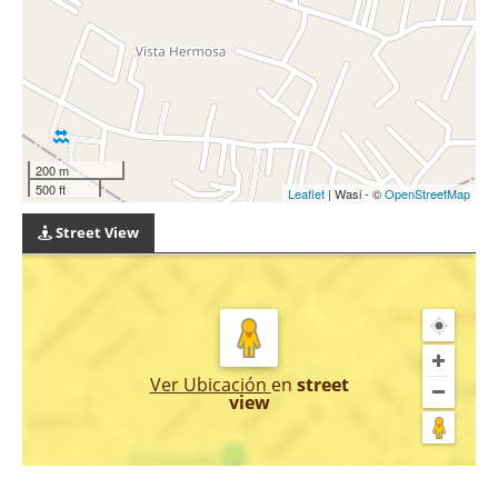
200 m
500 ft
Leaflet
| Wasi - ©
OpenStreetMap
Street View
Ver Ubicación
en
street
view