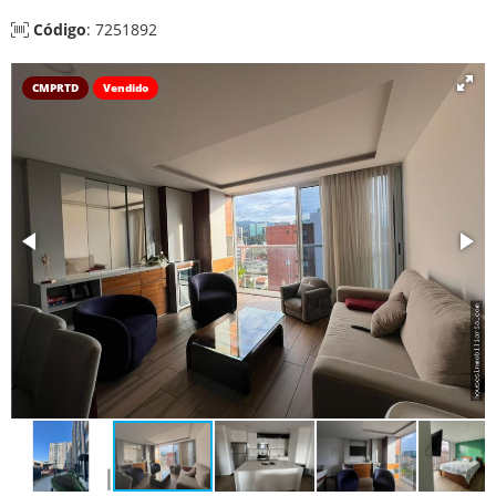
Código
: 7251892
CMPRTD
Vendido