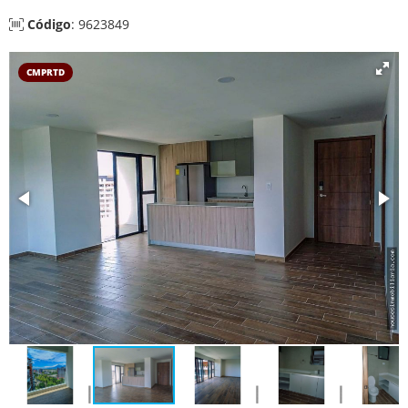
Código
: 9623849
CMPRTD