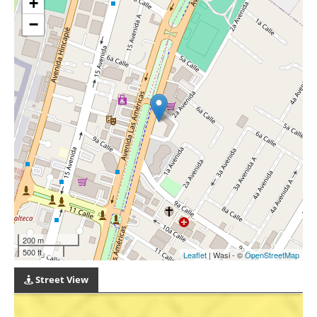
+
−
200 m
500 ft
Leaflet
| Wasi - ©
OpenStreetMap
Street View