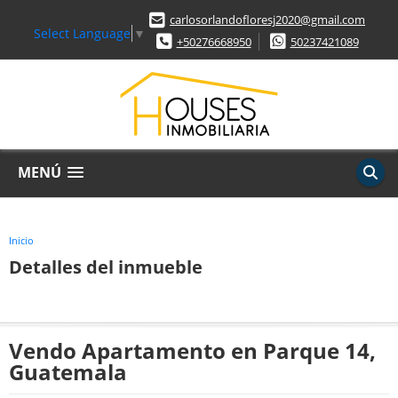
carlosorlandofloresj2020@gmail.com
Select Language
▼
+50276668950
50237421089
MENÚ
Inicio
Detalles del inmueble
Vendo Apartamento en Parque 14,
Guatemala