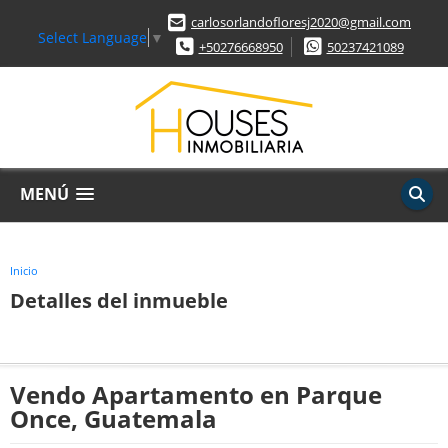
carlosorlandofloresj2020@gmail.com
Select Language
▼
+50276668950
50237421089
MENÚ
Inicio
Detalles del inmueble
Vendo Apartamento en Parque
Once, Guatemala