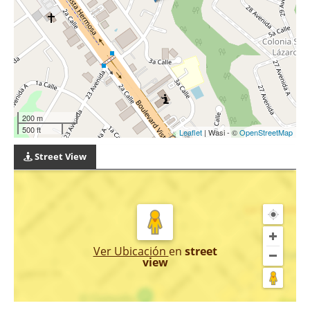
200 m
500 ft
Leaflet
| Wasi - ©
OpenStreetMap
Street View
Ver Ubicación
en
street
view