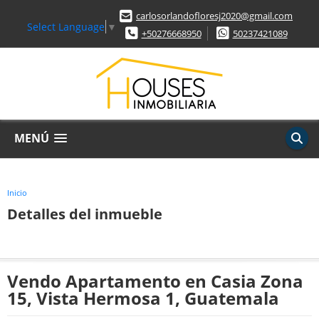
carlosorlandofloresj2020@gmail.com
Select Language
▼
+50276668950
50237421089
MENÚ
Inicio
Detalles del inmueble
Vendo Apartamento en Casia Zona
15, Vista Hermosa 1, Guatemala