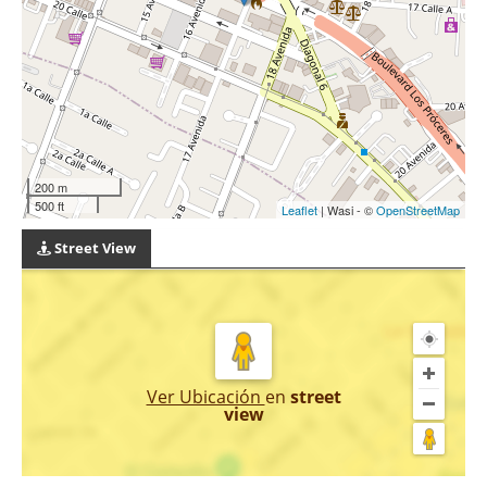
200 m
500 ft
Leaflet
| Wasi - ©
OpenStreetMap
Street View
Ver Ubicación
en
street
view