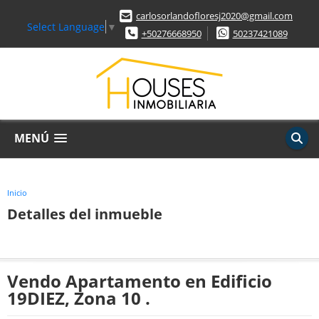
carlosorlandofloresj2020@gmail.com
Select Language
▼
+50276668950
50237421089
MENÚ
Inicio
Detalles del inmueble
Vendo Apartamento en Edificio
19DIEZ, Zona 10 .