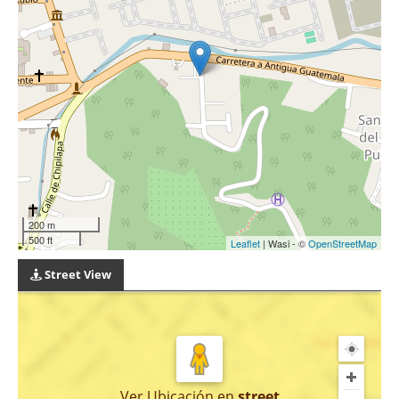
200 m
500 ft
Leaflet
| Wasi - ©
OpenStreetMap
Street View
Ver Ubicación
en
street