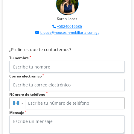
Karen Lopez
+50240016686
k.lopez@housesinmobiliaria.com.gt
¿Prefieres que te contactemos?
*
Tu nombre
*
Correo electrónico
*
Número de teléfono
▼
*
Mensaje