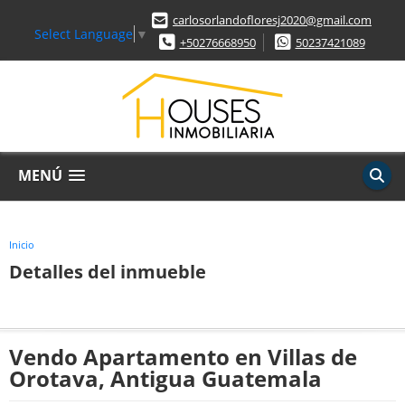
carlosorlandofloresj2020@gmail.com
Select Language
▼
+50276668950
50237421089
MENÚ
Inicio
Detalles del inmueble
Vendo Apartamento en Villas de
Orotava, Antigua Guatemala