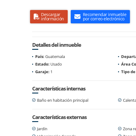
Descargar
Recomendar inmueble
información
por correo electrónico
Detalles del inmueble
País:
Guatemala
Depart
Estado:
Usado
Área Co
Garaje:
1
Tipo de
Características internas
Baño en habitación principal
Calent
Características externas
Jardín
Zona re