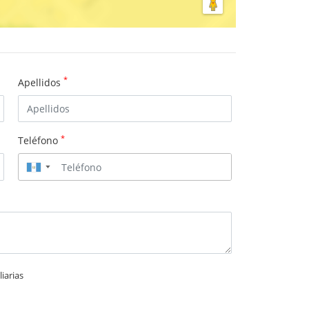
*
Apellidos
*
Teléfono
▼
iarias