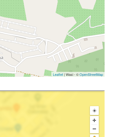
Leaflet
| Wasi - ©
OpenStreetMap