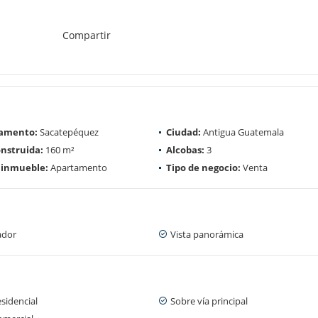
Compartir
amento:
Sacatepéquez
Ciudad:
Antigua Guatemala
nstruida:
160 m²
Alcobas:
3
 inmueble:
Apartamento
Tipo de negocio:
Venta
ador
Vista panorámica
sidencial
Sobre vía principal