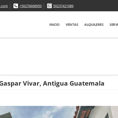
l.com
+50276668950
50237421089
INICIO
VENTAS
ALQUILERES
SERV
Gaspar Vivar, Antigua Guatemala