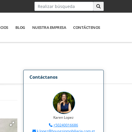
ICIOS
BLOG
NUESTRA EMPRESA
CONTÁCTENOS
Contáctanos
Karen Lopez
+50240016686
k.lopez@housesinmobiliaria.com.gt