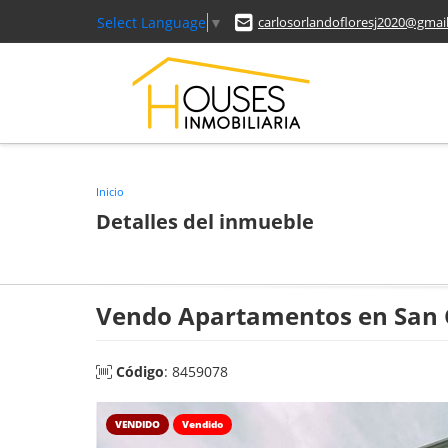
Select Language
▼
carlosorlandofloresj2020@gmai
Inicio
Detalles del inmueble
Vendo Apartamentos en San 
Código
: 8459078
VENDIDO
Vendido