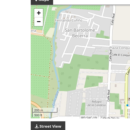
+
−
200 m
500 ft
Street View