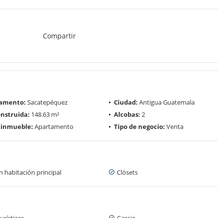
Compartir
amento:
Sacatepéquez
Ciudad:
Antigua Guatemala
nstruida:
148.63 m²
Alcobas:
2
 inmueble:
Apartamento
Tipo de negocio:
Venta
 habitación principal
Clósets
urísticas
Garaje