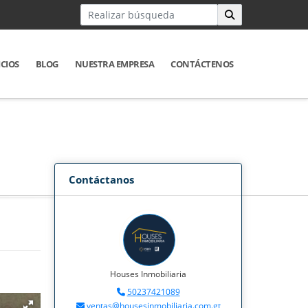
ICIOS
BLOG
NUESTRA EMPRESA
CONTÁCTENOS
Contáctanos
Houses Inmobiliaria
50237421089
ventas@housesinmobiliaria.com.gt