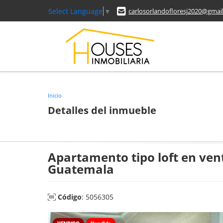
Select Language
▼
carlosorlandofloresj2020@gmai
Inicio
Detalles del inmueble
Apartamento tipo loft en ven
Guatemala
Código
: 5056305
VENDIDO
Vendido