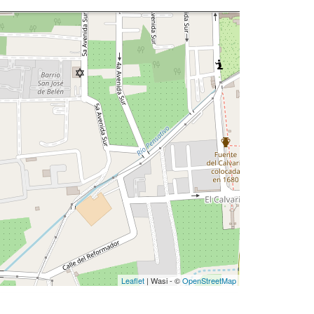
Leaflet
| Wasi - ©
OpenStreetMap