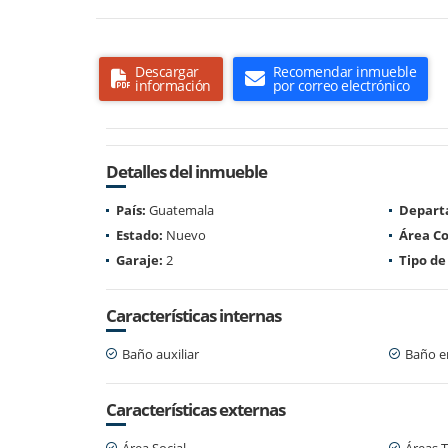
Descargar
Recomendar inmueble
información
por correo electrónico
Detalles del inmueble
País:
Guatemala
Depart
Estado:
Nuevo
Área Co
Garaje:
2
Tipo de
Características internas
Baño auxiliar
Baño en
Características externas
Área Social
Áreas T