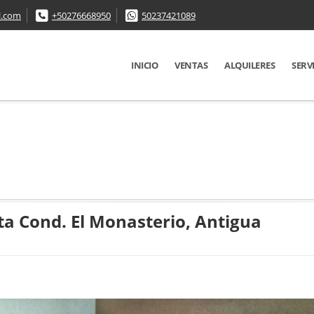
l.com
+50276668950
50237421089
INICIO
VENTAS
ALQUILERES
SERV
ta Cond. El Monasterio, Antigua