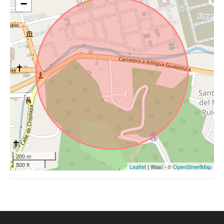
−
200 m
500 ft
Leaflet
| Wasi - ©
OpenStreetMap