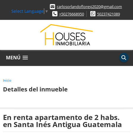
carlosorlandofloresj2020@gmail.com
Select Language
▼
+50276668950
50237421089
MENÚ
Inicio
Detalles del inmueble
En renta apartamento de 2 habs.
en Santa Inés Antigua Guatemala