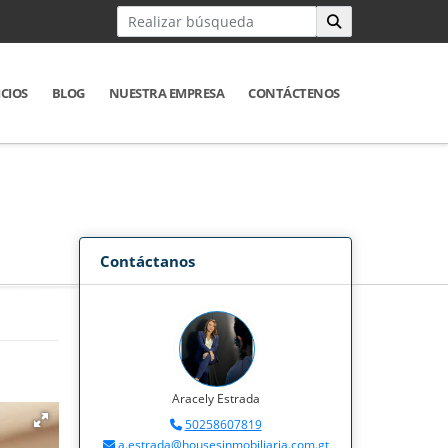
ICIOS
BLOG
NUESTRA EMPRESA
CONTÁCTENOS
Contáctanos
Aracely Estrada
50258607819
a.estrada@housesinmobiliaria.com.gt