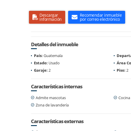
Descargar
Recomendar inmueble
información
por correo electrónico
Detalles del inmueble
País:
Guatemala
Depart
Estado:
Usado
Área Co
Garaje:
2
Piso:
2
Características internas
Admite mascotas
Cocina
Zona de lavandería
Características externas