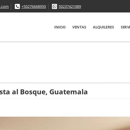
l.com
+50276668950
50237421089
INICIO
VENTAS
ALQUILERES
SERV
sta al Bosque, Guatemala