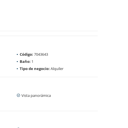
Código:
7043643
Baño:
1
Tipo de negocio:
Alquiler
Vista panorámica