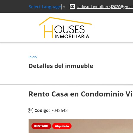
Select Language
▼
carlosorlandofloresj2020@gmai
Inicio
Detalles del inmueble
Rento Casa en Condominio Vi
Código
: 7043643
RENTADO
Alquilado