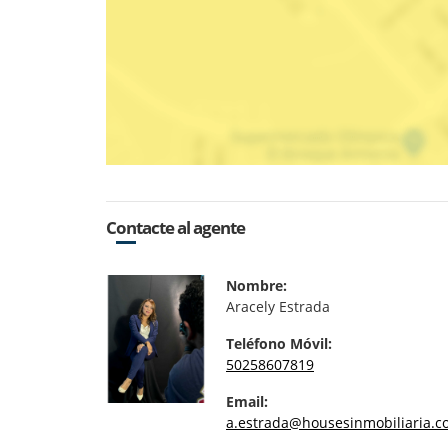
Contacte al agente
Nombre:
Aracely Estrada
Teléfono Móvil:
50258607819
Email:
a.estrada@housesinmobiliaria.c