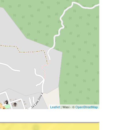
Leaflet
| Wasi - ©
OpenStreetMap