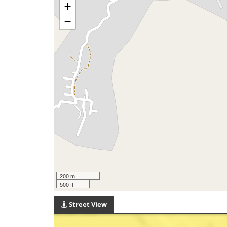
+
−
200 m
500 ft
Street View