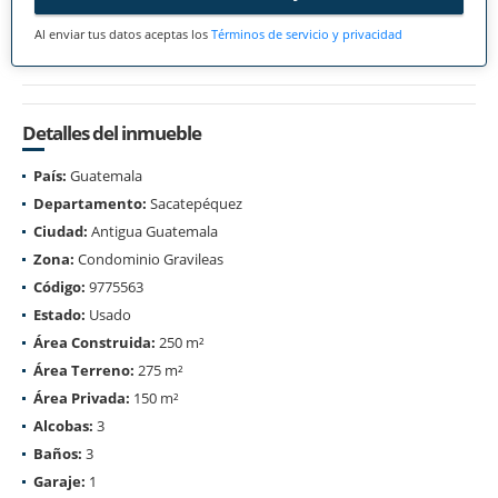
Al enviar tus datos aceptas los
Términos de servicio y privacidad
Detalles del inmueble
País:
Guatemala
Departamento:
Sacatepéquez
Ciudad:
Antigua Guatemala
Zona:
Condominio Gravileas
Código:
9775563
Estado:
Usado
Área Construida:
250 m²
Área Terreno:
275 m²
Área Privada:
150 m²
Alcobas:
3
Baños:
3
Garaje:
1