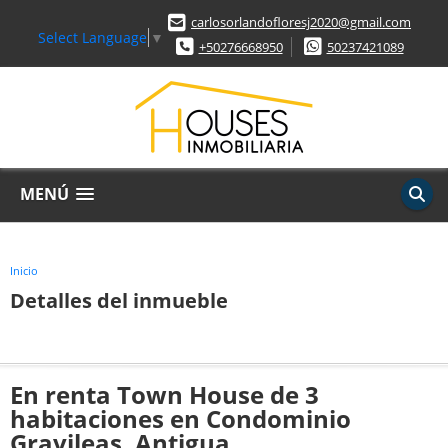
carlosorlandofloresj2020@gmail.com
Select Language
▼
+50276668950
50237421089
MENÚ
Inicio
Detalles del inmueble
En renta Town House de 3
habitaciones en Condominio
Gravileas, Antigua