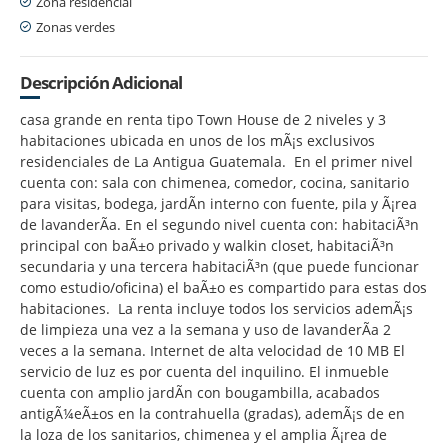
Zona residencial
Zonas verdes
Descripción Adicional
casa grande en renta tipo Town House de 2 niveles y 3
habitaciones ubicada en unos de los mÃ¡s exclusivos
residenciales de La Antigua Guatemala. En el primer nivel
cuenta con: sala con chimenea, comedor, cocina, sanitario
para visitas, bodega, jardÃ­n interno con fuente, pila y Ã¡rea
de lavanderÃ­a. En el segundo nivel cuenta con: habitaciÃ³n
principal con baÃ±o privado y walkin closet, habitaciÃ³n
secundaria y una tercera habitaciÃ³n (que puede funcionar
como estudio/oficina) el baÃ±o es compartido para estas dos
habitaciones. La renta incluye todos los servicios ademÃ¡s
de limpieza una vez a la semana y uso de lavanderÃ­a 2
veces a la semana. Internet de alta velocidad de 10 MB El
servicio de luz es por cuenta del inquilino. El inmueble
cuenta con amplio jardÃ­n con bougambilla, acabados
antigÃ¼eÃ±os en la contrahuella (gradas), ademÃ¡s de en
la loza de los sanitarios, chimenea y el amplia Ã¡rea de