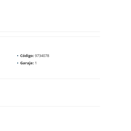
Código:
9734078
Garaje:
1