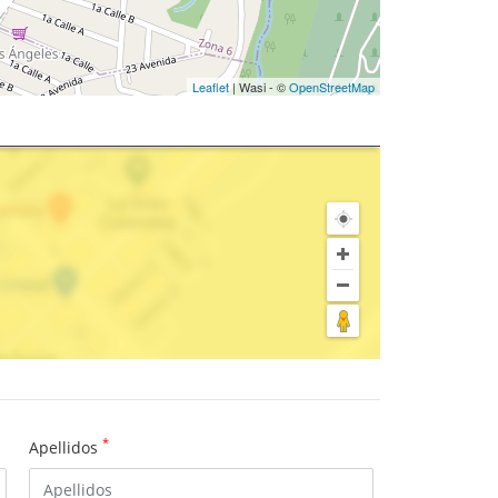
Leaflet
| Wasi - ©
OpenStreetMap
*
Apellidos