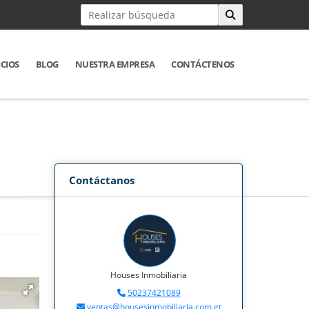
ICIOS
BLOG
NUESTRA EMPRESA
CONTÁCTENOS
Contáctanos
Houses Inmobiliaria
50237421089
ventas@housesinmobiliaria.com.gt