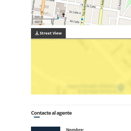
200 m
500 ft
Street View
Contacte al agente
Nombre: