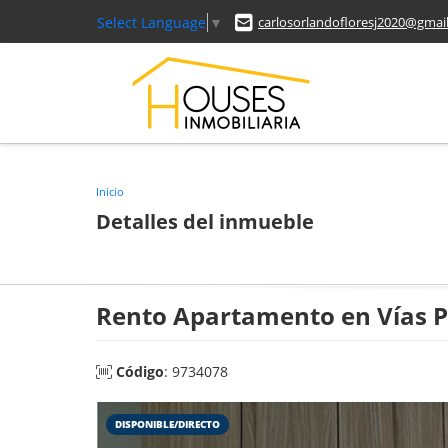
Select Language
▼
carlosorlandofloresj2020@gmai
Inicio
Detalles del inmueble
Rento Apartamento en Vías P
Código
: 9734078
DISPONIBLE/DIRECTO