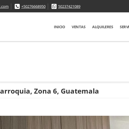
l.com
+50276668950
50237421089
INICIO
VENTAS
ALQUILERES
SERV
arroquia, Zona 6, Guatemala