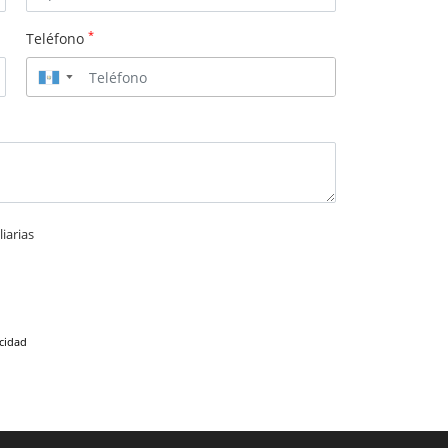
*
Teléfono
▼
iarias
acidad