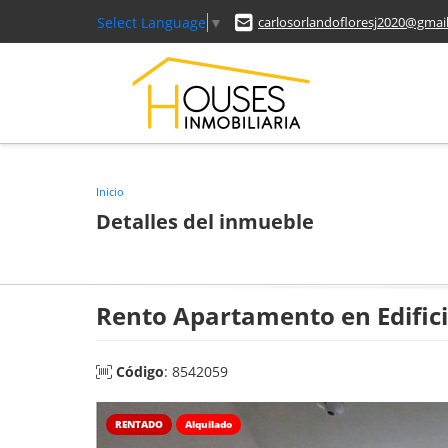
Select Language
▼
carlosorlandofloresj2020@gmai
Inicio
Detalles del inmueble
Rento Apartamento en Edific
Código
: 8542059
RENTADO
Alquilado