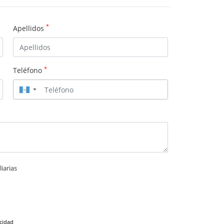
*
Apellidos
*
Teléfono
▼
iarias
acidad