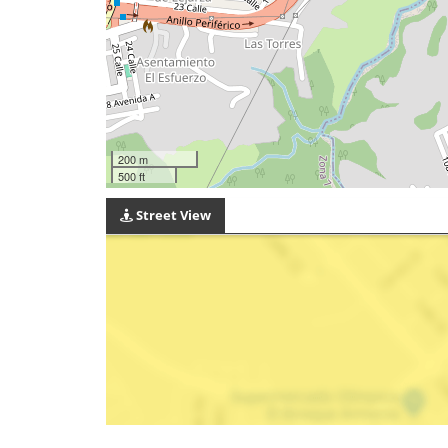
200 m
500 ft
Street View