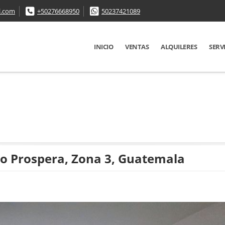
l.com
+50276668950
50237421089
INICIO
VENTAS
ALQUILERES
SERV
io Prospera, Zona 3, Guatemala