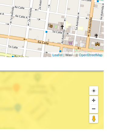
Leaflet
| Wasi - ©
OpenStreetMap