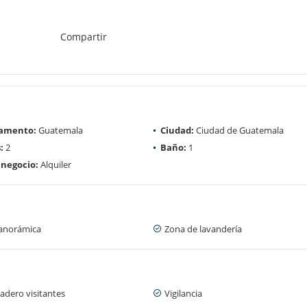
Compartir
amento:
Guatemala
Ciudad:
Ciudad de Guatemala
:
2
Baño:
1
 negocio:
Alquiler
panorámica
Zona de lavandería
adero visitantes
Vigilancia