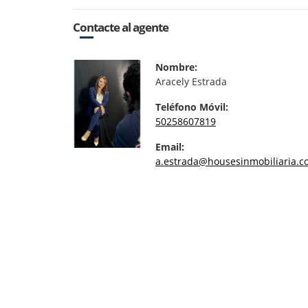
Contacte al agente
Nombre:
Aracely Estrada
Teléfono Móvil:
50258607819
Email:
a.estrada@housesinmobiliaria.c