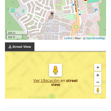
200 m
500 ft
Leaflet
| Wasi - ©
OpenStreetMap
Street View
Ver Ubicación
en
street
view