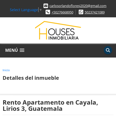
carlosorlandofloresj2020@gmail.com
Select Language
▼
+50276668950
50237421089
MENÚ
Inicio
Detalles del inmueble
Rento Apartamento en Cayala,
Lirios 3, Guatemala