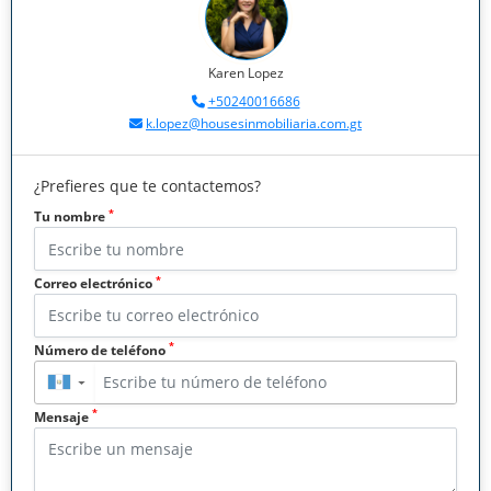
Karen Lopez
+50240016686
k.lopez@housesinmobiliaria.com.gt
¿Prefieres que te contactemos?
*
Tu nombre
*
Correo electrónico
*
Número de teléfono
▼
*
Mensaje