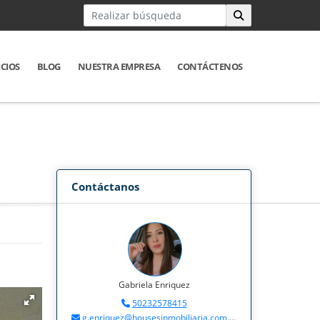
ICIOS
BLOG
NUESTRA EMPRESA
CONTÁCTENOS
Contáctanos
Gabriela Enriquez
50232578415
g.enriquez@housesinmobiliaria.com.gt