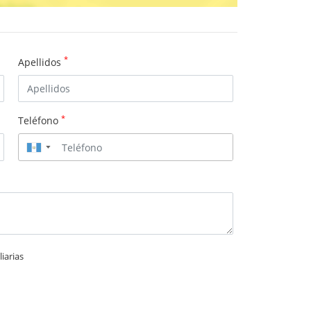
*
Apellidos
*
Teléfono
▼
iarias