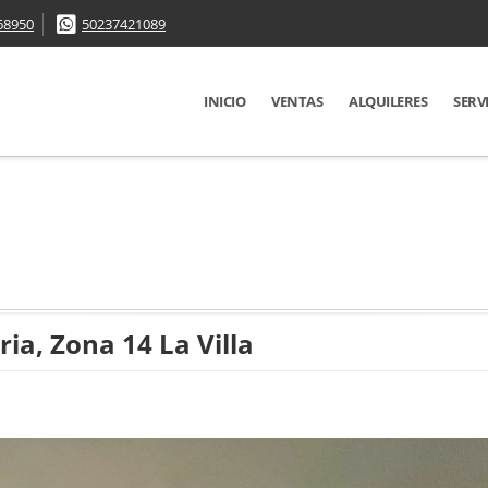
68950
50237421089
INICIO
VENTAS
ALQUILERES
SERV
a, Zona 14 La Villa