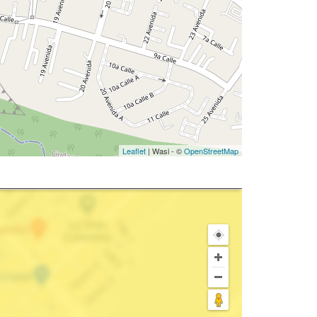
Leaflet
| Wasi - ©
OpenStreetMap