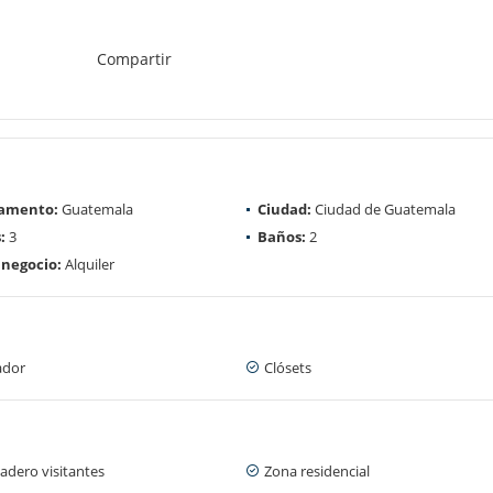
Compartir
amento:
Guatemala
Ciudad:
Ciudad de Guatemala
:
3
Baños:
2
 negocio:
Alquiler
ador
Clósets
adero visitantes
Zona residencial