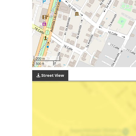
200 m
500 ft
Street View