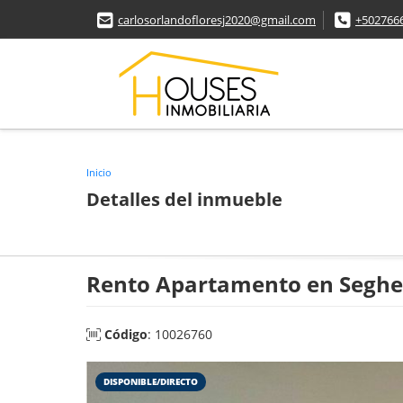
carlosorlandofloresj2020@gmail.com
+502766
Inicio
Detalles del inmueble
Rento Apartamento en Segheri
Código
: 10026760
DISPONIBLE/DIRECTO