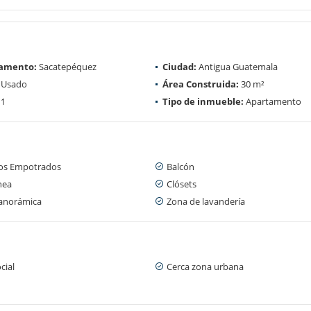
amento:
Sacatepéquez
Ciudad:
Antigua Guatemala
Usado
Área Construida:
30 m²
1
Tipo de inmueble:
Apartamento
os Empotrados
Balcón
nea
Clósets
panorámica
Zona de lavandería
cial
Cerca zona urbana