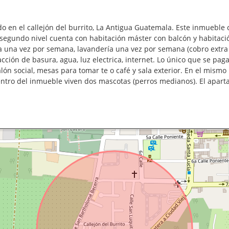
en el callejón del burrito, La Antigua Guatemala. Este inmueble cu
 segundo nivel cuenta con habitación máster con balcón y habitac
eza una vez por semana, lavandería una vez por semana (cobro extr
tracción de basura, agua, luz electrica, internet. Lo único que se p
n social, mesas para tomar te o café y sala exterior. En el mismo 
tro del inmueble viven dos mascotas (perros medianos). El apart