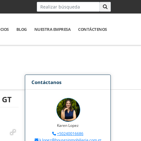
ICIOS
BLOG
NUESTRA EMPRESA
CONTÁCTENOS
Contáctanos
a GT
Karen Lopez
+50240016686
k.lopez@housesinmobiliaria.com.gt