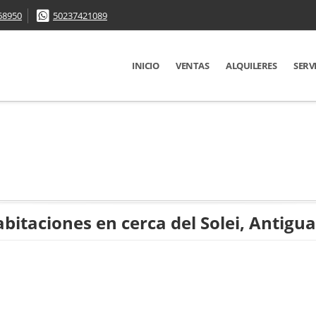
68950
50237421089
INICIO
VENTAS
ALQUILERES
SERV
itaciones en cerca del Solei, Antigu