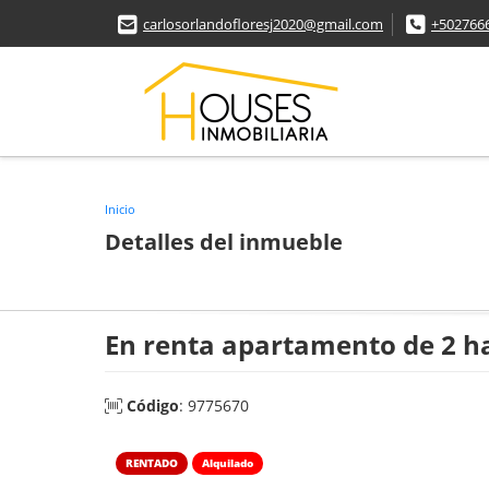
carlosorlandofloresj2020@gmail.com
+502766
Inicio
Detalles del inmueble
En renta apartamento de 2 hab
Código
: 9775670
RENTADO
Alquilado