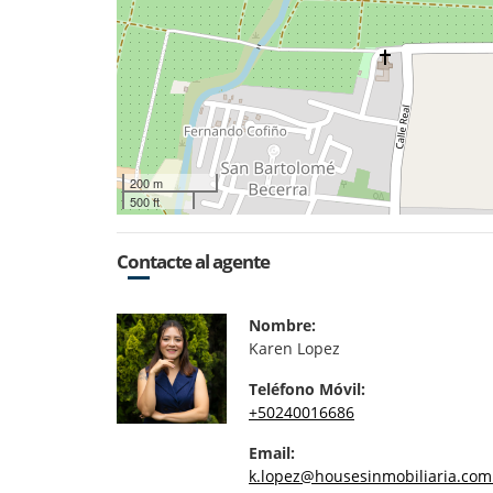
200 m
500 ft
Contacte al agente
Nombre:
Karen Lopez
Teléfono Móvil:
+50240016686
Email:
k.lopez@housesinmobiliaria.com