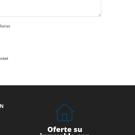
iarias
acidad
ÓN
Oferte su