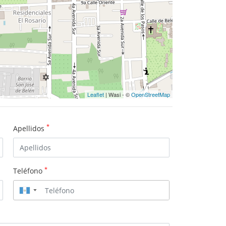
Leaflet
| Wasi - ©
OpenStreetMap
*
Apellidos
*
Teléfono
▼