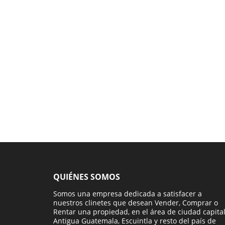
QUIÉNES SOMOS
Somos una empresa dedicada a satisfacer a
nuestros clinetes que desean Vender, Comprar o
Rentar una propiedad, en el área de ciudad capital
Antigua Guatemala, Escuintla y resto del país de