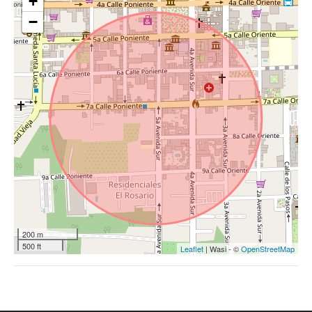
+
−
200 m
500 ft
Leaflet
| Wasi - ©
OpenStreetMap