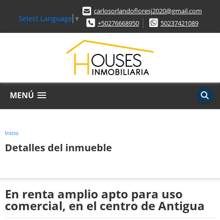
carlosorlandofloresj2020@gmail.com
Select Language
▼
+50276668950
50237421089
MENÚ
Inicio
Detalles del inmueble
En renta amplio apto para uso
comercial, en el centro de Antigua