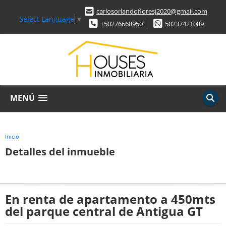
carlosorlandofloresj2020@gmail.com
Select Language
▼
+50276668950
50237421089
MENÚ
Inicio
Detalles del inmueble
En renta de apartamento a 450mts
del parque central de Antigua GT