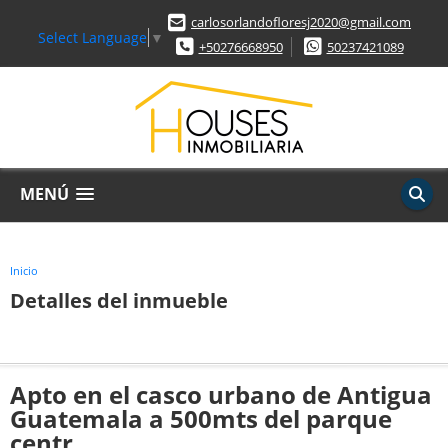
carlosorlandofloresj2020@gmail.com
Select Language
▼
+50276668950
50237421089
MENÚ
Inicio
Detalles del inmueble
Apto en el casco urbano de Antigua
Guatemala a 500mts del parque
centr