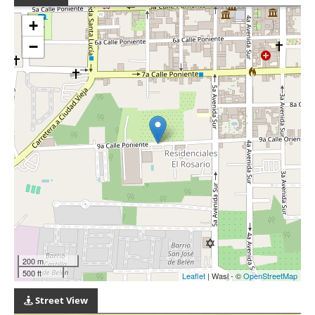
+
−
200 m
500 ft
Leaflet
| Wasi - ©
OpenStreetMap
Street View