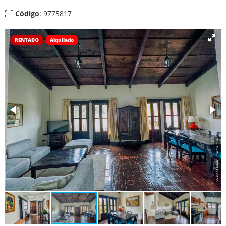
Código
: 9775817
RENTADO
Alquilado