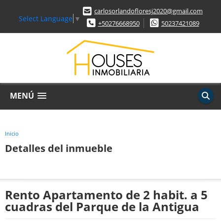
carlosorlandofloresj2020@gmail.com
Select Language
▼
+50276668950
50237421089
MENÚ
Inicio
Detalles del inmueble
Rento Apartamento de 2 habit. a 5
cuadras del Parque de la Antigua