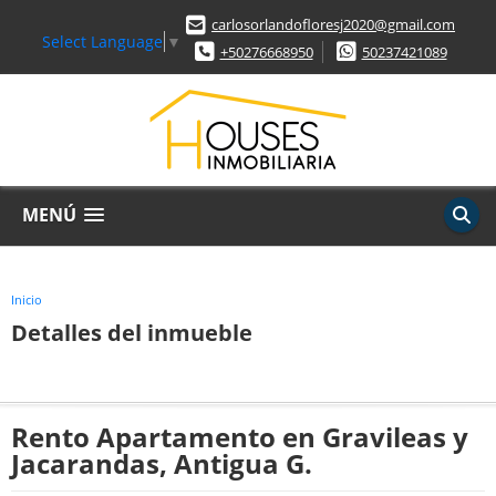
carlosorlandofloresj2020@gmail.com
Select Language
▼
+50276668950
50237421089
MENÚ
Inicio
Detalles del inmueble
Rento Apartamento en Gravileas y
Jacarandas, Antigua G.