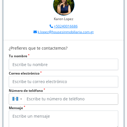
Karen Lopez
+50240016686
k.lopez@housesinmobiliaria.com.gt
¿Prefieres que te contactemos?
*
Tu nombre
*
Correo electrónico
*
Número de teléfono
▼
*
Mensaje