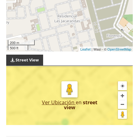
200 m
500 ft
Leaflet
| Wasi - ©
OpenStreetMap
Street View
Ver Ubicación
en
street
view