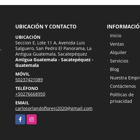
UBICACIÓN Y CONTACTO
INFORMACI
Inicio
UBICACIÓN
Seccion E, Lote 11 A, Avenida Luis
Ventas
,
Salguero, San Pedro El Panorama, La
Alquiler
Antigua Guatemala, Sacatepéquez
Antigua Guatemala - Sacatepéquez -
Servicios
Guatemala
Blog
MÓVIL
Nuestra Empr
50237421089
Contáctenos
TELÉFONO
+50276668950
Políticas de
privacidad
EMAIL
carlosorlandofloresj2020@gmail.com
Facebook
Instagram