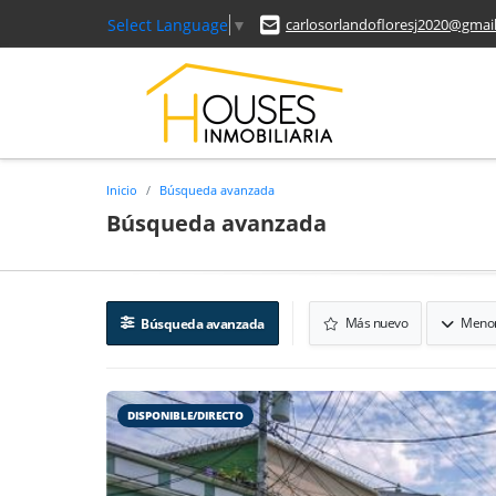
Select Language
▼
carlosorlandofloresj2020@gmai
Inicio
Búsqueda avanzada
Búsqueda avanzada
Más nuevo
Menor
Búsqueda avanzada
DISPONIBLE/DIRECTO