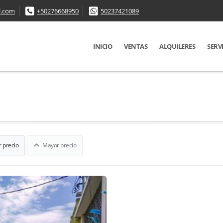
l.com
+50276668950
50237421089
INICIO
VENTAS
ALQUILERES
SERV
 precio
Mayor precio