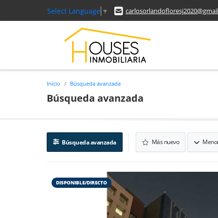
Select Language
▼
carlosorlandofloresj2020@gmai
Inicio
Búsqueda avanzada
Búsqueda avanzada
Más nuevo
Menor
Búsqueda avanzada
DISPONIBLE/DIRECTO