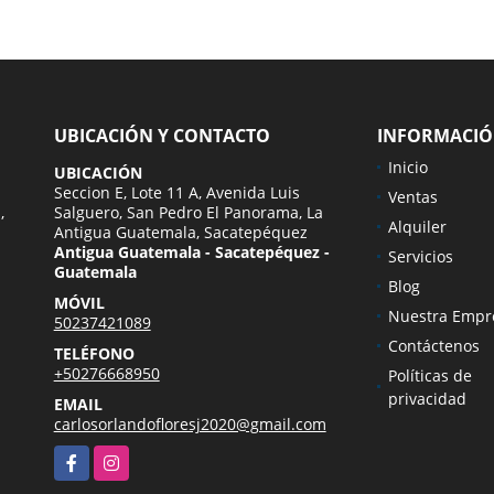
UBICACIÓN Y CONTACTO
INFORMACI
Inicio
UBICACIÓN
Seccion E, Lote 11 A, Avenida Luis
Ventas
,
Salguero, San Pedro El Panorama, La
Alquiler
Antigua Guatemala, Sacatepéquez
Antigua Guatemala - Sacatepéquez -
Servicios
Guatemala
Blog
MÓVIL
Nuestra Empr
50237421089
Contáctenos
TELÉFONO
+50276668950
Políticas de
privacidad
EMAIL
carlosorlandofloresj2020@gmail.com
Facebook
Instagram