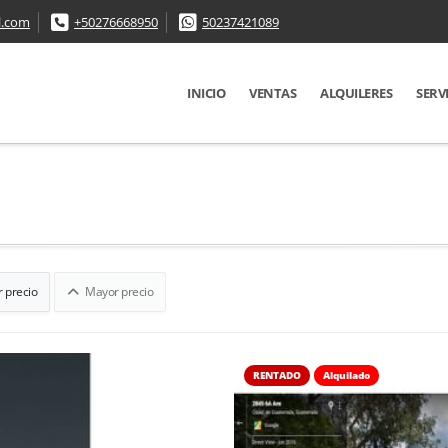
l.com
+50276668950
50237421089
INICIO
VENTAS
ALQUILERES
SERV
 precio
Mayor precio
RENTADO
Alquilado