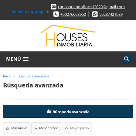
carlosorlandofloresj2020@gmail.com
Select Language
▼
+50276668950
50237421089
MENÚ
Inicio
Búsqueda avanzada
Búsqueda avanzada
Búsqueda avanzada
Más nuevo
Menor precio
Mayor precio