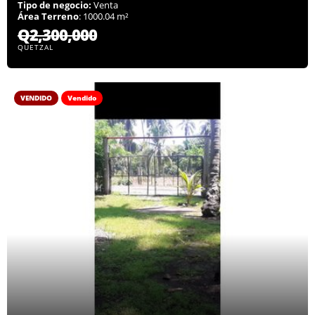
Tipo de negocio:
Venta
Área Terreno
: 1000.04 m²
Q2,300,000
QUETZAL
VENDIDO
Vendido